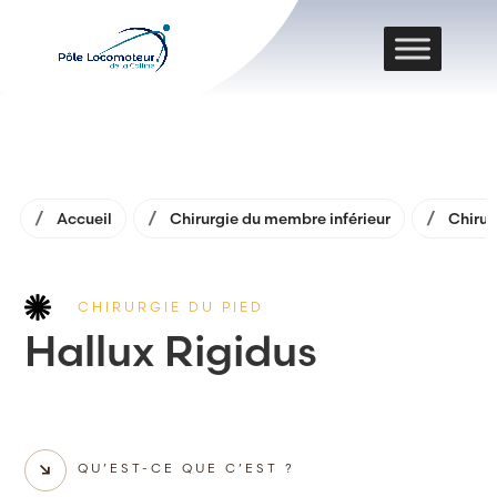
Accueil
Chirurgie du membre inférieur
Chirur
CHIRURGIE DU PIED
Hallux Rigidus
QU’EST-CE QUE C’EST ?