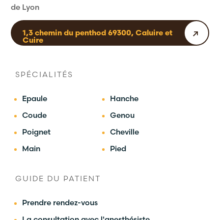
de Lyon
1,3 chemin du penthod 69300, Caluire et
Cuire
SPÉCIALITÉS
Epaule
Hanche
Coude
Genou
Poignet
Cheville
Main
Pied
GUIDE DU PATIENT
Prendre rendez-vous
La consultation avec l'anesthésiste