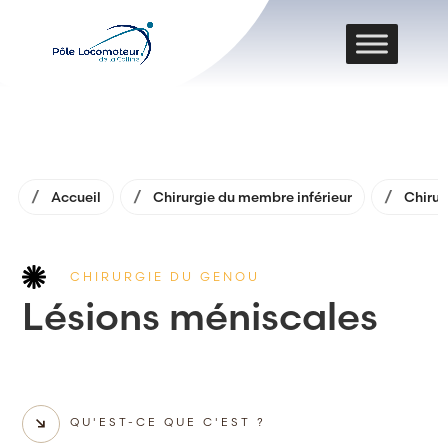
Accueil
Chirurgie du membre inférieur
Chirur
CHIRURGIE DU GENOU
Lésions méniscales
QU'EST-CE QUE C'EST ?