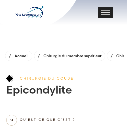
Accueil
Chirurgie du membre supérieur
Chiru
CHIRURGIE DU COUDE
Epicondylite
QU'EST-CE QUE C'EST ?