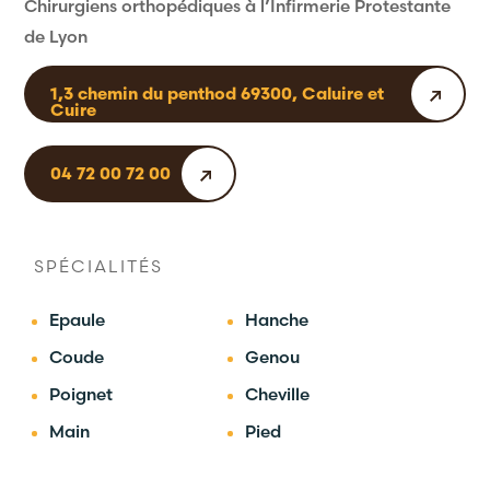
Chirurgiens orthopédiques à l’Infirmerie Protestante
de Lyon
1,3 chemin du penthod 69300, Caluire et
Cuire
04 72 00 72 00
SPÉCIALITÉS
Epaule
Hanche
Coude
Genou
Poignet
Cheville
Main
Pied