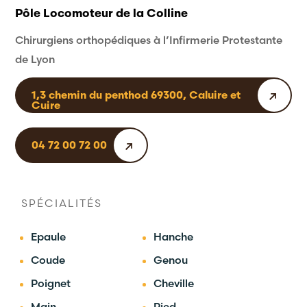
Pôle Locomoteur de la Colline
Chirurgiens orthopédiques à l’Infirmerie Protestante
de Lyon
1,3 chemin du penthod 69300, Caluire et
Cuire
04 72 00 72 00
SPÉCIALITÉS
Epaule
Hanche
Coude
Genou
Poignet
Cheville
Main
Pied